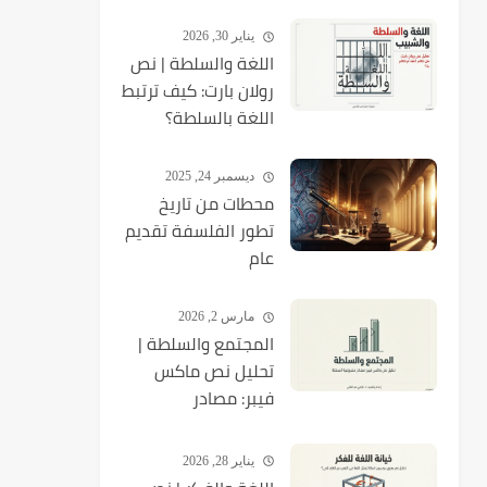
يناير 30, 2026
اللغة والسلطة | نص
رولان بارت: كيف ترتبط
اللغة بالسلطة؟
ديسمبر 24, 2025
محطات من تاريخ
تطور الفلسفة تقديم
عام
مارس 2, 2026
المجتمع والسلطة |
تحليل نص ماكس
فيبر: مصادر
مشروعية السلطة
(مباهج الفلسفة)
يناير 28, 2026