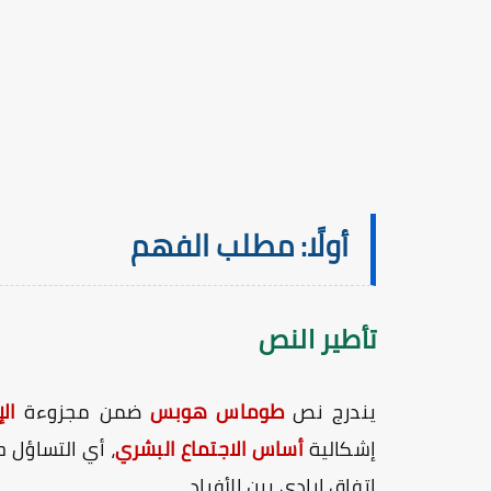
أولًا: مطلب الفهم
تأطير النص
يندرج نص
طوماس هوبس
ضمن مجزوءة
ال
إشكالية
أساس الاجتماع البشري
، أي التساؤل ح
اتفاق إرادي بين الأفراد.