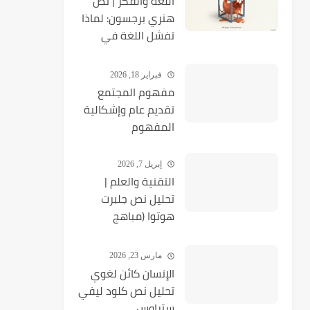
اللغة والفكر | نص
هنري برجسون: لماذا
تفشل اللغة في
التعبير عن الفكر
الحي؟
فبراير 18, 2026
مفهوم المجتمع
تقديم عام وإشكالية
المفهوم
إبريل 7, 2026
التقنية والعلم |
تحليل نص جلبرت
هوتوا (مباهج
الفلسفة)
مارس 23, 2026
الإنسان كائن لغوي
تحليل نص كلود ليفي
ستراوس