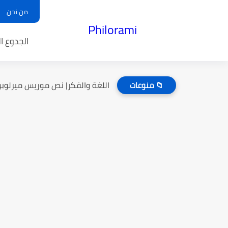
من نحن
Philorami
الجدوع ا
اللغة والفكر| نص موريس ميرلوبون
📁 منوعات