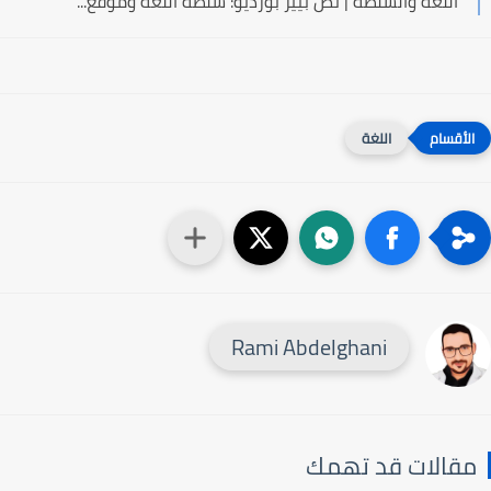
اللغة والسلطة | نص بيير بورديو: سلطة اللغة وموقع...
اللغة
Rami Abdelghani
قالات قد تهمك