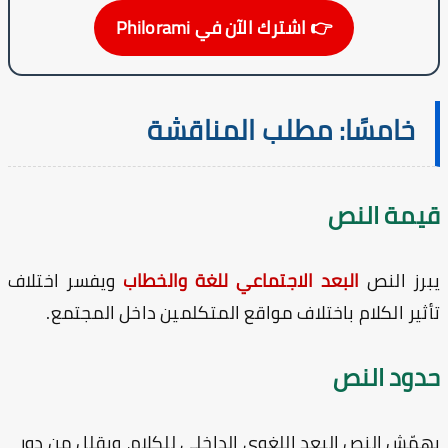
👉 اشترك الآن في Philorami
خامسًا: مطلب المناقشة
يمة النص
رز النص
البعد الاجتماعي للغة والخطاب
ويفسر اختلاف
ثير الكلام باختلاف مواقع المتكلمين داخل المجتمع.
دود النص
مّش النص البعد اللغوي الداخلي للكلام، ويقلل من دور