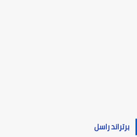
برتراند راسل