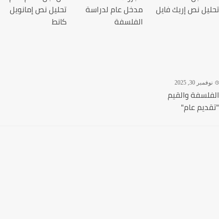
يل نص إريك فايل
مدخل عام لدراسة
تحليل نص إمانويل
الفلسفة
كانط
مبر 30, 2025
لسفة والقيم
ديم عام"