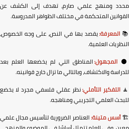
محدد ومنهج علمي صارم، تهدف إلى الكشف 
القوانين المتحكمة في مختلف الظواهر المدروس
يقصد بها في النص، على وجه الخصوص،
المعرفة:
النظريات العلم
المناطق التي لم يخضعها العلم بعد
المجهول:

للدراسة والاكتشاف، وبالتالي ما تزال خارج قواني
نظر عقلي فلسفي مجرد لا يخضع
التفكير التأملي:
للبحث العلمي التجريبي ومناهج
العناصر الضرورية لتأسيس مجال علمي
أسس متينة:

معين، وفي العلم تتمثل أساسًا في الموضوع والمنه