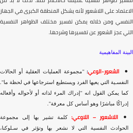
ير ظواهر نفسية عميقة كالأحلام مثلا. لذلك لا بد من
عتماد على اللاشعور لأنه يشكل المنطقة الكبرى في الجهاز
نفسي ومن خلاله يمكن تفسير مختلف الظواهر النفسية
ي عجز الشعور عن تفسيرها وشرحها.
ينة المفاهيمية
الشعور-الوعي
:
"مجموعة العمليات العقلية أو الحالات
لنفسـية التي يعيها الفرد ويستطيع استرجاعها في لحظة ما".
ما يمكن القول انه "إدراك المرء لذاته أو لأحواله وأفعاله
دراكًا مباشرًا وهو أساس كل معرفة".
اللاشعور – اللاوعي:
كلمة تشير بها إلى مجموعة
لحوادث النفسية التي لا نشعر بها وتؤثر في سـلوكنا،