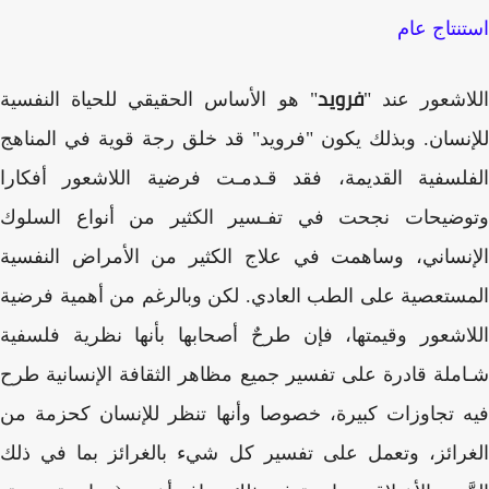
نتاج عام
فرويد
اشعور عند "
" هو الأساس الحقيقي للحياة النفسية
نسان. وبذلك يكون "فرويد" قد خلق رجة قوية في المناهج
لسفية القديمة، فقد قـدمـت فرضية اللاشعور أفكارا
وضيحات نجحت في تفـسير الكثير من أنواع السلوك
نساني، وساهمت في علاج الكثير من الأمراض النفسية
ستعصية على الطب العادي. لكن وبالرغم من أهمية فرضية
اشعور وقيمتها، فإن طرحٌ أصحابها بأنها نظرية فلسفية
ملة قادرة على تفسير جميع مظاهر الثقافة الإنسانية طرح
 تجاوزات كبيرة، خصوصا وأنها تنظر للإنسان كحزمة من
رائز، وتعمل على تفسير كل شيء بالغرائز بما في ذلك