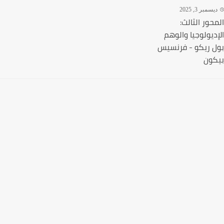
سمبر 3, 2025
حور الثالث:
ديولوجيا والوهم
 ريكو - فرنسيس
ون