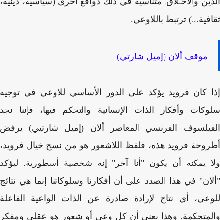
َّين والأخـلاق. متناسية في ذلك دوافع أخرى (سياسية، دينية،
فية...) ترتبط باللاوعي.
موقف ألان (إميل شارتي)
 كان فرويد يؤكد على الدور الأساسي للاوعي في توجيه
كات وأفكار الذات الإنسانية والتحكم فيها، فإننا نجد
فيلسوف الفرنسي المعاصر ألان (إميل شارتيي) يرفض
وحة فرويد هذه، فلفظ اللاشعور هو من نسج خيال فرويد،
 يمكنه أن يكون "أنا آخر" إنه شخصية أسطورية. ليؤكد
ان" في هذا الصدد على أن أفكارنا وسلوكاتنا إنما هي نتائج
عي، أي نتاج لإرادة صادرة عن الذات الواعية الفاعلة
متحكمة. وهذا يعني أن كل وعي أو شعور هو عقلي ومفكر