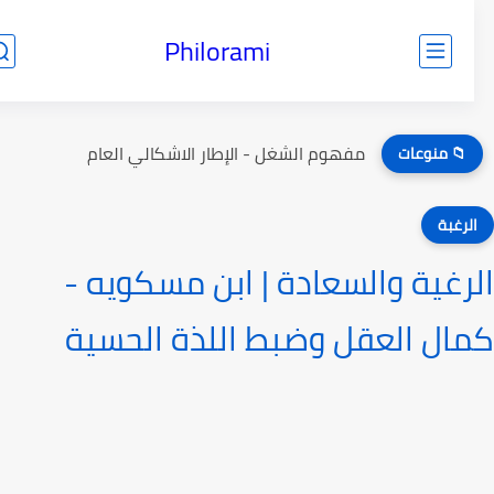
Philorami
مفهوم الشغل - الإطار الاشكالي العام
📁 منوعات
لرغبة
رغية والسعادة | ابن مسكويه -
ال العقل وضبط اللذة الحسية