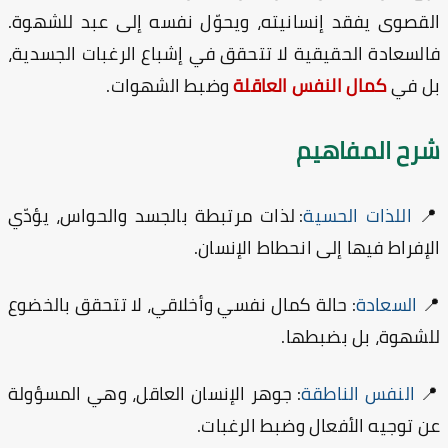
القصوى يفقد إنسانيته، ويحوّل نفسه إلى عبد للشهو
فالسعادة الحقيقية لا تتحقق في إشباع الرغبات الجسدي
وضبط الشهوات.
كمال النفس العاقلة
بل ف
شرح المفاهي
: لذات مرتبطة بالجسد والحواس، يؤدّي
اللذات الحسية

الإفراط فيها إلى انحطاط الإنسا
: حالة كمال نفسي وأخلاقي، لا تتحقق بالخضوع
السعادة

للشهوة، بل بضبطه
: جوهر الإنسان العاقل، وهي المسؤولة
النفس الناطقة

عن توجيه الأفعال وضبط الرغبا