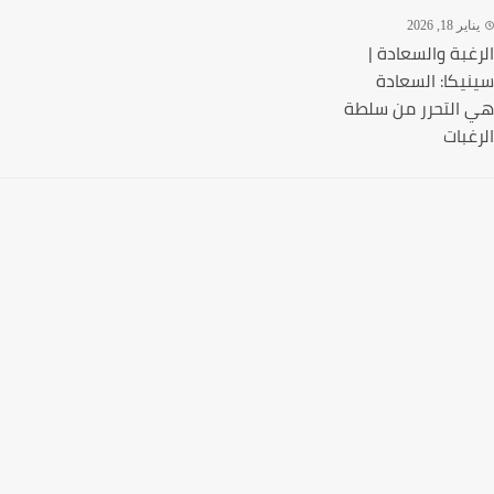
ير 18, 2026
غبة والسعادة |
يكا: السعادة
التحرر من سلطة
غبات