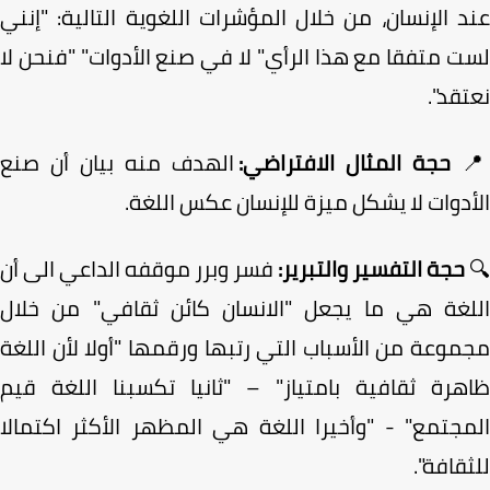
عند الإنسان، من خلال المؤشرات اللغوية التالية: "إ
لست متفقا مع هذا الرأي" لا في صنع الأدوات" "فنحن
نعتق
الهدف منه بيان أن صنع
حجة المثال الافتراضي:

الأدوات لا يشكل ميزة للإنسان عكس الل
فسر وبرر موقفه الداعي الى أن
حجة التفسير والتبرير:
اللغة هي ما يجعل "الانسان كائن ثقافي" من خل
مجموعة من الأسباب التي رتبها ورقمها "أولا لأن ال
ظاهرة ثقافية بامتياز" – "ثانيا تكسبنا اللغة ق
المجتمع" - "وأخيرا اللغة هي المظهر الأكثر اكتما
للثقاف