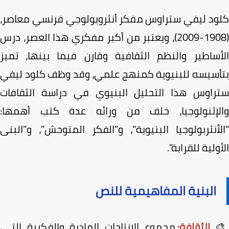
كلود ليفي ستراوس مفكر أنثروبولوجي فرنسي معاص
(1908-2009)، ويعتبر من أكبر مفكري هذا العصر، درس
الأساطير والنظم الثقافية وقارن فيما بينها، تم
بتأسيسه للبنيوية كمنهج علمي، وقد وظف كلود لي
ستراوس هذا التحليل البنيوي في دراسة الثقاف
والإثنولوجيا، خلف من ورائه عدة كتب أهمه
"الأنثربولوجيا البنيوية"، و"الفكر المتوحش"، و"ال
الأولية للقراب
البنية المفاهيمية للنص
مجموع الانتاجات المادية والفكرية التـي
الثقافة:
