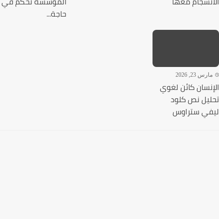
نسجام معها
المؤسسة تحكم في
حاجة...
رس 23, 2026
نسان كائن لغوي
يل نص كلود
ي ستراوس