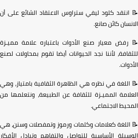
 انتقد كلود ليفي ستراوس الاعتقاد الشائع على أن
نسان كائن صانع.
 رفض معيار صنع الأدوات باعتباره علامة مميـزة
قافة، لأننا نجد الحيوانات أيضا تقوم بمحاولات لصنع
دوات.
 اللغة في نظره هي الظاهرة الثقافية بامتياز، وهي
علامة المميـزة للثقافة عن الطبيعة، ونتعلمها من
محيط الاجتماعي.
 اللغة كعلامات وكلمات ورموز وتمفصلات وسنن، هي
وسيلة الأساسية للتواصل والتفاهم وتبادل الأفكار