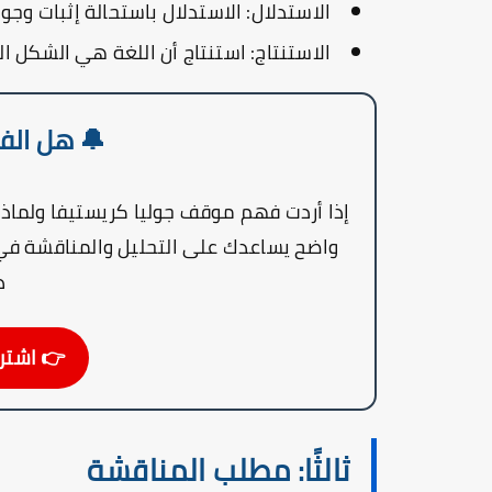
الاستدلال:
الاستدلال باستحالة إثبات وجود
الاستنتاج:
استنتاج أن اللغة هي الشكل ال
🔔 هل الفك
إذا أردت فهم موقف جوليا كريستيفا ولماذا
واضح يساعدك على التحليل والمناقشة في 
د
👉 اشترك ال
ثالثًا: مطلب المناقشة