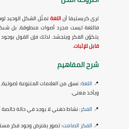
ترى كريستيفا أن
اللغة
تمثّل الشكل الوحيد لوج
فاللغة ليست مجرد أصوات منطوقة، بل شب
يتكوّن الفكر ويتجسّد. لذلك فإن القول بوجود
قابل للإثبات
.
شرح المفاهيم
📍
اللغة
: نسق من العلامات المتنوعة (صوتية، م
ويأخذ معنى.
📍
الفكر
: نشاط ذهني لا يوجد في حالة خالصة أ
📍
الفكر الصامت
: تصور يفترض وجود فكر مستقل 