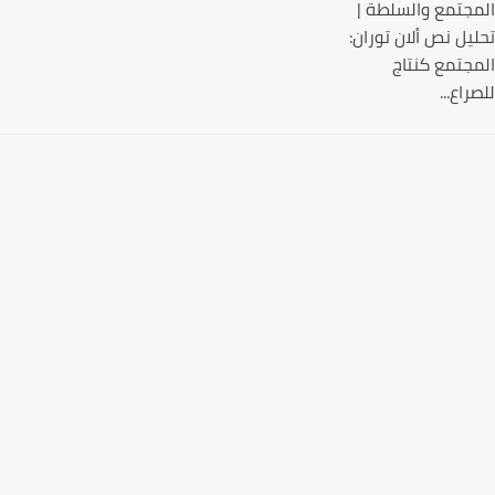
جتمع والسلطة |
يل نص ألان توران:
جتمع كنتاج
اع...