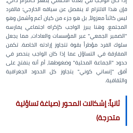
إذا كان الواجب في بعده الأخلاقي يظهر كالتزام ذاتي،
فإن هذا الالتزام لا ينفصل عن سياقه الخارجي؛ فالفرد
ليس كائناً معزولاً، بل هو جزء من كيان أعم وأشمل وهو
المجتمع. وهنا يبرز الواجب كإكراه اجتماعي يمارسه
"الضمير الجمعي" عبر المؤسسات والعادات، مما يجعل
سلوك الفرد مؤطراً بقوة تتجاوز إرادته الخاصة. تكمن
المفارقة في التساؤل عما إذا كان الواجب ينحصر في
حدود "الجماعة المحلية" وضغوطها، أم أنه ينفتح على
أفق "إنساني كوني" يتجاوز كل الحدود الجغرافية
والثقافية.
ثانياً: إشكالات المحور (صياغة تساؤلية
متدرجة)