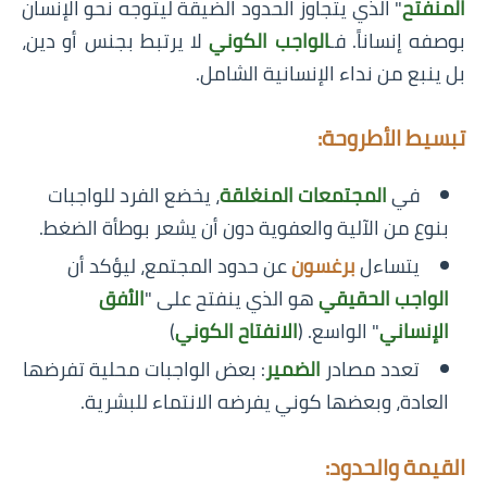
المنفتح
" الذي يتجاوز الحدود الضيقة ليتوجه نحو الإنسان
بوصفه إنساناً. فـ
الواجب الكوني
لا يرتبط بجنس أو دين،
بل ينبع من نداء الإنسانية الشامل.
تبسيط الأطروحة:
في
المجتمعات المنغلقة
، يخضع الفرد للواجبات
بنوع من الآلية والعفوية دون أن يشعر بوطأة الضغط.
يتساءل
برغسون
عن حدود المجتمع، ليؤكد أن
الواجب الحقيقي
هو الذي ينفتح على "
الأفق
الإنساني
" الواسع. (
الانفتاح الكوني
)
تعدد مصادر
الضمير
: بعض الواجبات محلية تفرضها
العادة، وبعضها كوني يفرضه الانتماء للبشرية.
القيمة والحدود: