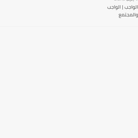
اجب | الواجب
مجتمع