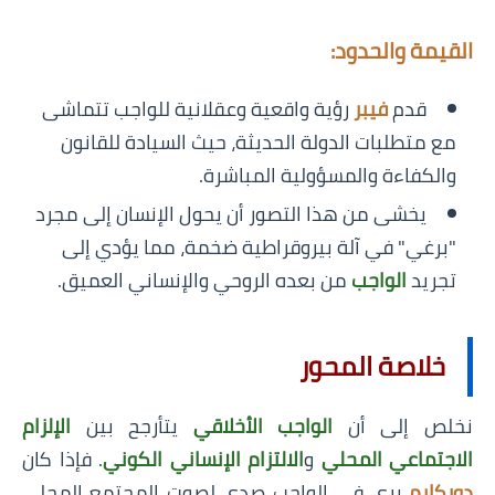
القيمة والحدود:
قدم
فيبر
رؤية واقعية وعقلانية للواجب تتماشى
مع متطلبات الدولة الحديثة، حيث السيادة للقانون
والكفاءة والمسؤولية المباشرة.
يخشى من هذا التصور أن يحول الإنسان إلى مجرد
"برغي" في آلة بيروقراطية ضخمة، مما يؤدي إلى
تجريد
الواجب
من بعده الروحي والإنساني العميق.
خلاصة المحور
نخلص إلى أن
الواجب الأخلاقي
يتأرجح بين
الإلزام
الاجتماعي المحلي
و
الالتزام الإنساني الكوني
. فإذا كان
دوركايم
يرى في الواجب صدى لصوت المجتمع المحلي