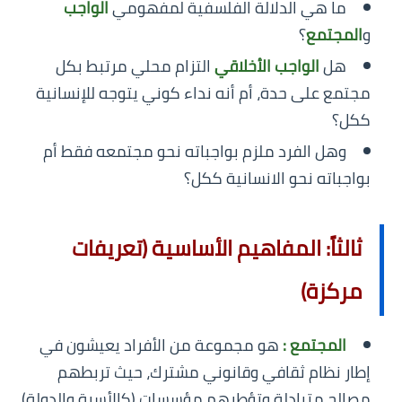
ما هي الدلالة الفلسفية لمفهومي
الواجب
و
المجتمع
؟
هل
الواجب الأخلاقي
التزام محلي مرتبط بكل
مجتمع على حدة، أم أنه نداء كوني يتوجه للإنسانية
ككل؟
وهل الفرد ملزم بواجباته نحو مجتمعه فقط أم
بواجباته نحو الانسانية ككل؟
ثالثاً: المفاهيم الأساسية (تعريفات
مركزة)
المجتمع :
هو مجموعة من الأفراد يعيشون في
إطار نظام ثقافي وقانوني مشترك، حيث تربطهم
مصالح متبادلة وتؤطرهم مؤسسات (كالأسرة والدولة)