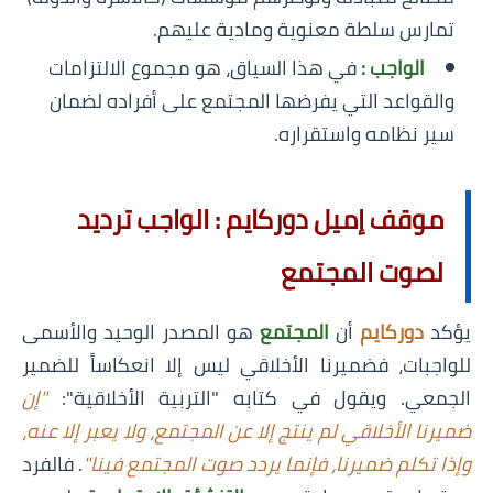
تمارس سلطة معنوية ومادية عليهم.
الواجب :
في هذا السياق، هو مجموع الالتزامات
والقواعد التي يفرضها المجتمع على أفراده لضمان
سير نظامه واستقراره.
موقف إميل دوركايم : الواجب ترديد
لصوت المجتمع
يؤكد
دوركايم
أن
المجتمع
هو المصدر الوحيد والأسمى
للواجبات، فضميرنا الأخلاقي ليس إلا انعكاساً للضمير
الجمعي. ويقول في كتابه "التربية الأخلاقية":
"إن
ضميرنا الأخلاقي لم ينتج إلا عن المجتمع، ولا يعبر إلا عنه،
وإذا تكلم ضميرنا، فإنما يردد صوت المجتمع فينا"
. فالفرد