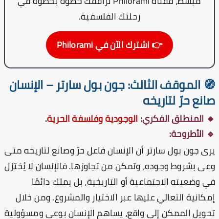
مبسط، فقناة
Philorami
ترافقك خطوة بخطوة في
رحلتك الفلسفية.
👉 اشترك الآن في Philorami
 الموقف الثالث: جون بول سارتر – الإنسان
نع حرّ لتاريخه
 المنطلق الفكري:
الوجودية وفلسفة الحرية
.
 الأطروحة:
ى جون بول سارتر أن الإنسان فاعل حرّ وصانع لتاريخه متى
ى بشروط وجوده، وتمكن من تجاوزها. فالإنسان لا يُختزل
 وضعيته الاجتماعية أو التاريخية، بل يملك دائمًا
كانية التعالي عليها عبر الاختيار والمشروع. ومن خلال
ويل الممكن إلى واقع، يساهم الإنسان بوعي ومسؤولية