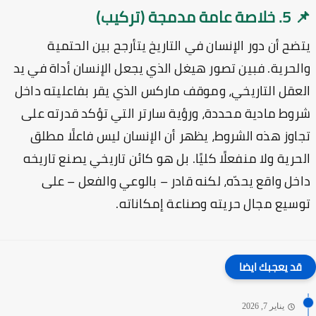
 عامة مدمجة (تركيب)
ضح أن دور الإنسان في التاريخ يتأرجح بين الحتمية
لحرية. فبين تصور هيغل الذي يجعل الإنسان أداة في يد
عقل التاريخي، وموقف ماركس الذي يقر بفاعليته داخل
وط مادية محددة، ورؤية سارتر التي تؤكد قدرته على
اوز هذه الشروط، يظهر أن الإنسان ليس فاعلًا مطلق
حرية ولا منفعلًا كليًا. بل هو كائن تاريخي يصنع تاريخه
خل واقع يحدّه، لكنه قادر – بالوعي والفعل – على
سيع مجال حريته وصناعة إمكاناته.
قد يعجبك ايضا
يناير 7, 2026