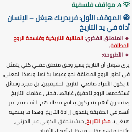
واقف فلسفية
 الموقف الأول: فريدريك هيغل – الإنسان
اة في يد التاريخ
 المنطلق الفكري:
المثالية التاريخية وفلسفة الروح
مطلقة
.
 الأطروحة:
ى هيغل أن التاريخ يسير وفق منطق عقلي كلي يتمثل
 تطور الروح المطلقة نحو وعيها بذاتها. وبهذا المعنى،
 يكون الأفراد صانعي التاريخ الحقيقيين، بل مجرد وسائل
تخدمها الروح لتحقيق غاياتها. فحتى عظماء التاريخ
تقدون أنهم يتحركون بدافع مصالحهم الشخصية، غير
هم في الحقيقة ينفذون إرادة التاريخ. وهذا ما يسميه
غل بـ
مكر التاريخ
، حيث يتحقق الكوني عبر الجزئي،
ُنجز ما هو عقلي من خلال أفعال الأفراد.