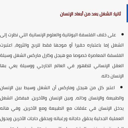
ثانيا: الشغل بعد من أبعاد الإنسان
على خلاف الفلسفة الیونانیة والعلوم الإنسانیة التي نظرت إلى
لشغل إما باعتباره حقیرا أو موجھا فقط للربح والثروة، اعتبرت
لفلسفة المعاصرة خصوصا مع ھیجل وكارل ماركس الشغل وسیلة
لعقل الإنساني للظھور في العالم الخارجي ووسیلة یعي بھا
لإنسان ذاته.
اعتبر كل من ھیجل وماركس أن الشغل وسیط بین الإنسان
الطبیعة والإنسان وذاته، وبین الإنسان والآخرین. فبفضل الشغل
دخل الإنسان في علاقات مع الطبیعة ومع الآخرین، وفي ھاته
لعملیة الجدلیة یحقق حاجاته ورغباته ویحقق حاجات الآخرین ویحول