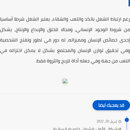
 ارتباط الشغل بالكد والتعب والشقاء، یعتبر الشغل شرطا أساسیا
شروط الوجود الإنساني، ومجالا للخلق والإبداع والإنتاج، یشكل
ى خصائص الإنسان وممیزاته، له دور في تطور وتفتح الشخصیة
 تحقیق توازن الإنسان والمجتمع بشكل لا یمكن اختزاله في
عب من جھة وفي جعله أداة للربح والثروة فقط.
قد يعجبك ايضا
إبريل 20, 2022
الإشکال الأول: الشغل خاصية إنسانية