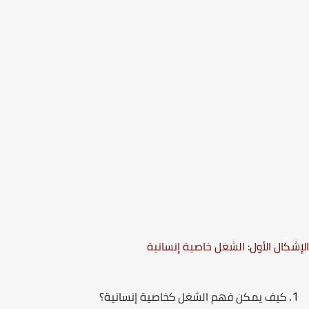
شکال الأول: الشغل خاصية إنسانية
كیف یمكن فھم الشغل كخاصیة إنسانیة؟