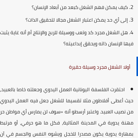
كیف یمكن فھم الشغل كبعد من أبعاد الإنسان؟
إلى أي حد یمكن اعتبار الشغل مجالا لتحقیق الذات؟
هل الشغل مجرد كد وتعب ووسیلة للربح والإنتاج أم أنه غایة یثبت
یھا الإنسان ذاته ویحقق إبداعیته؟
أولا: الشغل مجرد وسیلة حقیرة
احتقرت الفلسفة الیونانیة العمل الیدوي وجعلته خاصا بالعبید،
یث أعطى أفلاطون مثلا تقسیما للشغل جعل فیه العمل الیدوي
ن نصیب العبید. واعتبر أرسطو أنه «سوف لن یمارس أي مواطن حر
ھنة یدویة في المدینة المثالیة، فكل ما ھو حرفي، أو مرتبط
مھارة یدویة یكون مصدرا للخجل ویشوه النفس والجسم في آن