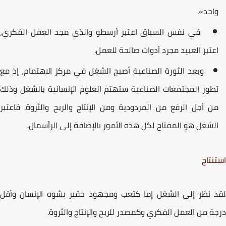
احد».
في نفس السیاق اعتبر أرسطو والذي مجد العمل الفكري،
عتبر العبید مجرد أدوات صالحة للعمل.
وبعد الثورة الصناعیة أصبح الشغل في مركز الاھتمام، إذ مع
طور المجتمعات الصناعیة ستھتم العلوم الإنسانیة بالشغل وذلك
ن أجل الرفع من المردودیة ومن الإنتاج والربح والثروة. فاعتبر
لشغل ھو المفتاح لكل ھذه الأمور بالإضافة إلى الرأسمال.
نتاج
 نظر إلى الشغل إما كتعب ومجھود حقیر یشوه الإنسان وأقل
ة من العمل الفكري وكمصدر للربح والإنتاج والثروة.