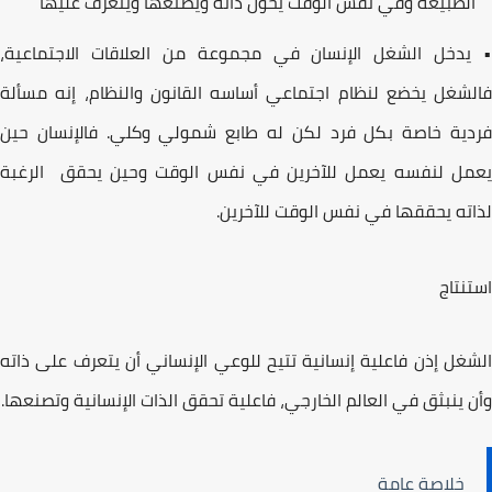
لطبیعة وفي نفس الوقت یحول ذاته ویصنعھا ویتعرف علیھا
دخل الشغل الإنسان في مجموعة من العلاقات الاجتماعیة،
شغل يخضع لنظام اجتماعي أساسه القانون والنظام، إنه مسألة
یة خاصة بكل فرد لكن له طابع شمولي وكلي. فالإنسان حین
ل لنفسه یعمل للآخرین في نفس الوقت وحین یحقق الرغبة
ته یحققھا في نفس الوقت للآخرین.
نتاج
غل إذن فاعلیة إنسانیة تتیح للوعي الإنساني أن یتعرف على ذاته
 ینبثق في العالم الخارجي، فاعلیة تحقق الذات الإنسانیة وتصنعھا.
خلاصة عامة