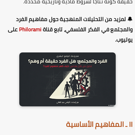
يقة كونه نتاجًا لشروط مادية وتاريخية محددة.
 لمزيد من التحليلات المنهجية حول مفاهيم الفرد
لمجتمع في الفكر الفلسفي، تابع قناة
Philorami
على
تيوب.
اسية