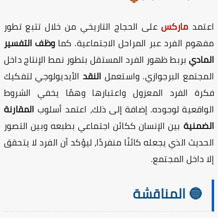
عتمد
ماركس
على الحجاج التاريخي من خلال تتبع تطور
هوم الفرد عبر المراحل الاجتماعية. كما
وظف التفسير
مادي
بربط ظهور الفرد المستقل بتطور نمط الإنتاج داخل
مجتمع البرجوازي. واستعمل
النقد
الأيديولوجي لتفكيك
رة الفرد المعزول واعتبارها وهمًا يخفي الشروط
واقعية لوجوده. إضافة إلى ذلك، اعتمد أسلوب
المقارنة
ضمنية
بين الإنسان ككائن اجتماعي بطبعه وبين التصور
حديث الذي يجعله كائنًا منفردًا، ليؤكد أن الفرد لا يتحقق
ا داخل المجتمع.
🔵 المناقشة