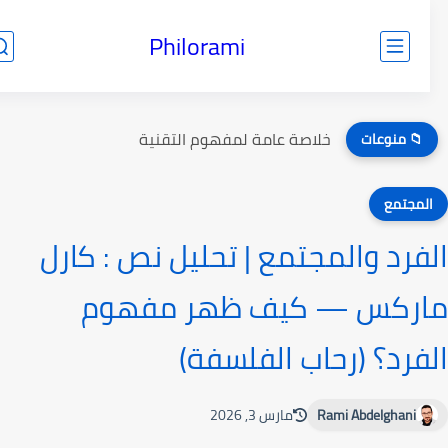
Philorami
خلاصة عامة لمفهوم التقنية
📁 منوعات
لمجتمع
فرد والمجتمع | تحليل نص : كارل
ركس — كيف ظهر مفهوم
فرد؟ (رحاب الفلسفة)
Rami Abdelghani
مارس 3, 2026