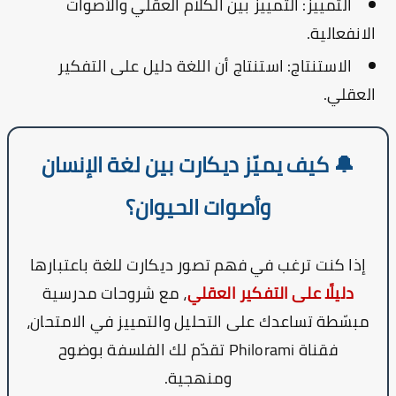
التمييز:
التمييز بين الكلام العقلي والأصوات
الانفعالية.
الاستنتاج:
استنتاج أن اللغة دليل على التفكير
العقلي.
🔔 كيف يميّز ديكارت بين لغة الإنسان
وأصوات الحيوان؟
إذا كنت ترغب في فهم تصور ديكارت للغة باعتبارها
دليلًا على التفكير العقلي
، مع شروحات مدرسية
مبسّطة تساعدك على التحليل والتمييز في الامتحان،
فقناة
Philorami
تقدّم لك الفلسفة بوضوح
ومنهجية.