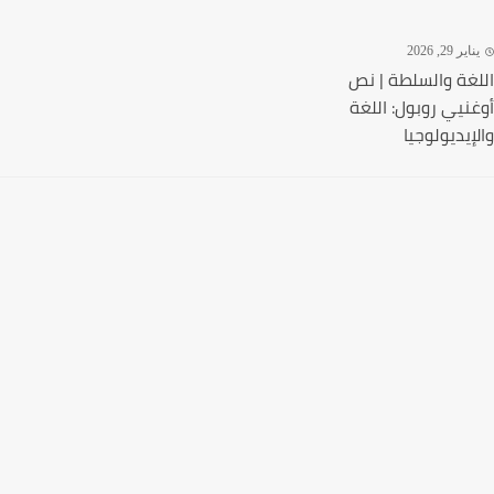
ير 29, 2026
غة والسلطة | نص
نيي روبول: اللغة
إيديولوجيا