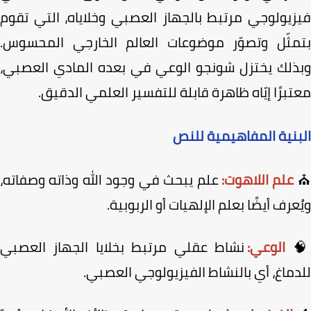
فيزيولوجي مرتبط بالجهاز العصبي وخلاياه، التي تق
بتمثّل وتصوّر موضوعات العالم الخارجي المحسو
وبذلك يختزل شونجو الوعي في بعده المادي العصب
معتبرًا إيّاه ظاهرة قابلة للتفسير العلمي الدق
البنية المفاهيمية لل
علم يبحث في وجود الله وذاته وصفاته،
علم اللاهوت:
ويُعرف أيضًا بعلم الإلهيات أو الربوب
نشاط عقلي مرتبط بخلايا الجهاز العصبي
الوعي:

للدماغ، أي بالنشاط الفيزيولوجي العص