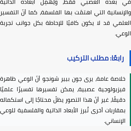
 بعده العصبي فقط، ويُهمِل أبعاده الذاتية
إنسانية التي اهتمّت بها الفلسفة، كما أنّ التفسير
علمي قد لا يكون كافيًا للإحاطة بكل جوانب تجربة
وعي.
رابعًا: مطلب التركيب
خلاصة عامة، يرى جون بيير شونجو أنّ الوعي ظاهرة
فيزيولوجية عصبية، يمكن تفسيرها تفسيرًا علميًا
دقيقًا، غير أنّ هذا التصور يظلّ محتاجًا إلى استكماله
بمقاربات أخرى تُبرز الأبعاد الذاتية والفلسفية للوعي
الإنساني.