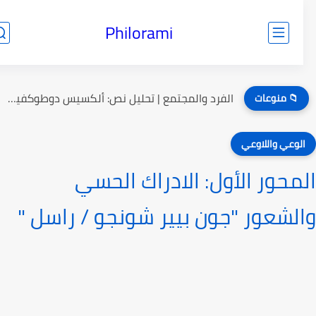
Philorami
الفرد والمجتمع | تحليل نص: ألكسيس دوطوكفيل هل الفردانية انحراف؟...
📁 منوعات
لوعي واللاوعي
محور الأول: الادراك الحسي
لشعور "جون بيير شونجو / راسل "