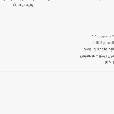
رونيه ديكارت
سمبر 3, 2025
حور الثالث:
ديولوجيا والوهم
 ريكو - فرنسيس
ون