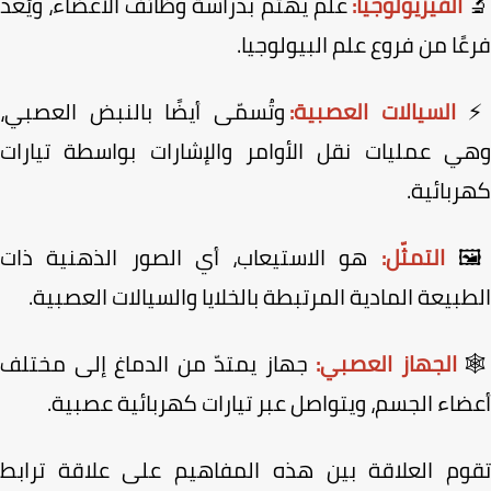
علم يهتم بدراسة وظائف الأعضاء، ويُعدّ
الفيزيولوجيا:
فرعًا من فروع علم البيولوج
وتُسمّى أيضًا بالنبض العصبي،
السيالات العصبية:
وهي عمليات نقل الأوامر والإشارات بواسطة تيار
كهربائ
هو الاستيعاب، أي الصور الذهنية ذات
التمثّل:

الطبيعة المادية المرتبطة بالخلايا والسيالات العصب
جهاز يمتدّ من الدماغ إلى مختلف
الجهاز العصبي:

أعضاء الجسم، ويتواصل عبر تيارات كهربائية عصب
تقوم العلاقة بين هذه المفاهيم على علاقة ترا