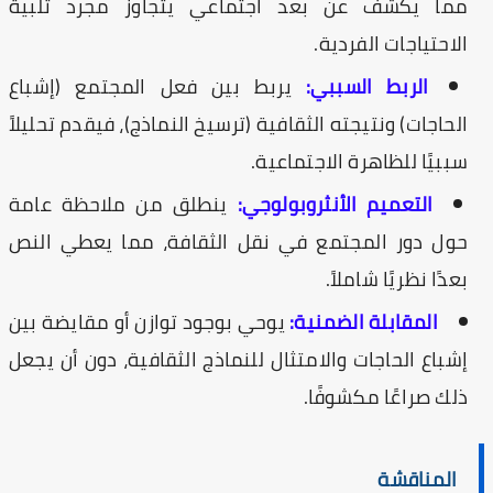
مما يكشف عن بعد اجتماعي يتجاوز مجرد تلبية
الاحتياجات الفردية.
الربط السببي:
يربط بين فعل المجتمع (إشباع
الحاجات) ونتيجته الثقافية (ترسيخ النماذج)، فيقدم تحليلاً
سببيًا للظاهرة الاجتماعية.
التعميم الأنثروبولوجي:
ينطلق من ملاحظة عامة
حول دور المجتمع في نقل الثقافة، مما يعطي النص
بعدًا نظريًا شاملاً.
المقابلة الضمنية:
يوحي بوجود توازن أو مقايضة بين
إشباع الحاجات والامتثال للنماذج الثقافية، دون أن يجعل
ذلك صراعًا مكشوفًا.
المناقشة