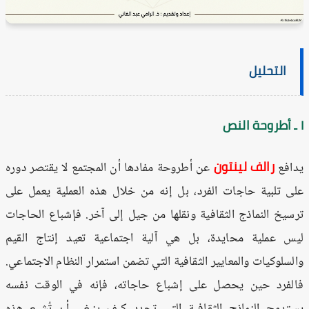
التحليل
رالف لينتون
افع
عن أطروحة مفادها أن المجتمع لا يقتصر دوره
ى تلبية حاجات الفرد، بل إنه من خلال هذه العملية يعمل على
سيخ النماذج الثقافية ونقلها من جيل إلى آخر. فإشباع الحاجات
س عملية محايدة، بل هي آلية اجتماعية تعيد إنتاج القيم
لسلوكيات والمعايير الثقافية التي تضمن استمرار النظام الاجتماعي.
لفرد حين يحصل على إشباع حاجاته، فإنه في الوقت نفسه
تدمج النماذج الثقافية التي تحدد كيف ينبغي أن تُشبع هذه