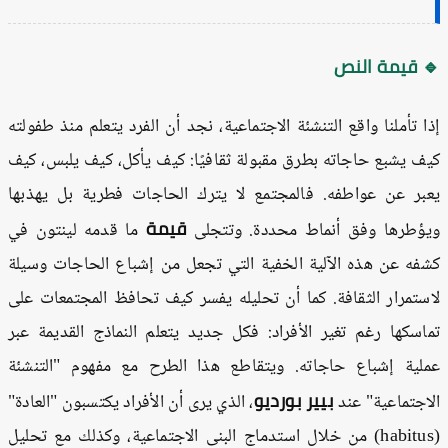
 قيمة النص
ا تأملنا واقع التنشئة الاجتماعية، نجد أن الفرد يتعلم منذ طفولته
ف يشبع حاجاته بطرق مقبولة ثقافيًا: كيف يأكل، كيف يلبس، كيف
بر عن عواطفه. فالمجتمع لا يترك الحاجات فطرية بل يهذبها
قيمة
ؤطرها وفق أنماط محددة. وتتجلى
ما قدمه لينتون في
فه عن هذه الآلية الخفية التي تجعل من إشباع الحاجات وسيلة
ستمرار الثقافة. كما أن تحليله يفسر كيف تحافظ المجتمعات على
اسكها رغم تغير الأفراد: فكل جديد يتعلم النماذج القديمة عبر
لية إشباع حاجاته. ويتقاطع هذا الطرح مع مفهوم "التنشئة
بيير بورديو
اجتماعية" عند
، الذي يرى أن الأفراد يكتسبون "العادة"
(habitus) من خلال استدماج البنى الاجتماعية، وكذلك مع تحليل