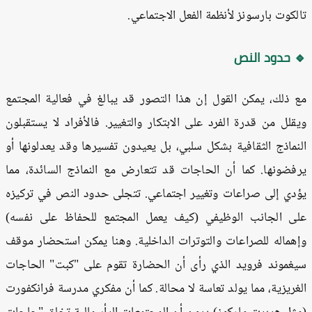
لكوت بارسونز لأنظمة الفعل الاجتماعي.
 حدود النص
 ذلك، يمكن القول إن هذا التصور قد يبالغ في فعالية المجتمع
قلل من قدرة الفرد على الابتكار والتغيير. فالأفراد لا يستقبلون
نماذج الثقافية بشكل سلبي، بل يعيدون تفسيرها وقد يعدلونها أو
فضونها. كما أن الحاجات قد تتعارض مع النماذج السائدة، مما
دي إلى صراعات وتغيير اجتماعي. تتجلى حدود النص في تركيزه
ى الجانب الوظيفي (كيف يعمل المجتمع للحفاظ على نفسه)
هماله للصراعات والتوترات الداخلية. وهنا يمكن استحضار موقف
غموند فرويد الذي رأى أن الحضارة تقوم على "كبت" الحاجات
غريزية، مما يولد تعاسة لا محالة. كما أن مفكري مدرسة فرانكفورت